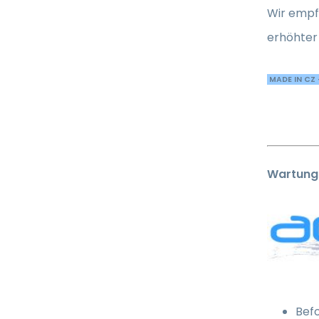
Wir empfe
erhöhter 
MADE IN CZ 
Wartung
Befo