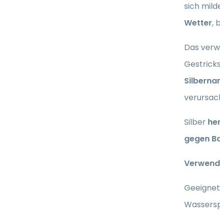
sich mil
Wetter
, 
Das verw
Gestrick
Silberna
verursach
Silber
he
gegen Ba
Verwend
Geeignet 
Wassersp