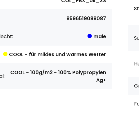
COL_PBX_bk_XS
S
8596519088087
echt:
male
S
COOL - für mildes und warmes Wetter
He
COOL - 100g/m2 - 100% Polypropylen
l:
Ag+
G
F