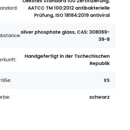
Oekotex Standard 100 Zertifizierung,
tandard:
AATCC TM 100:2012 antibakterielle
Prüfung, ISO 18184:2019 antiviral
silver phosphate glass, CAS: 308069-
ubstance:
39-8
Handgefertigt in der Tschechischen
rkunft:
Republik
röße:
XS
arbe:
schwarz