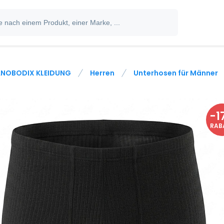
NOBODIX KLEIDUNG
Herren
Unterhosen für Männer
-
1
RAB