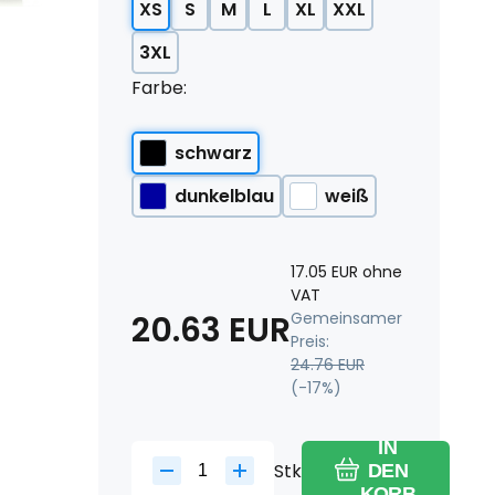
XS
S
M
L
XL
XXL
3XL
Farbe:
schwarz
dunkelblau
weiß
17.05
EUR
ohne
VAT
20.63
EUR
Gemeinsamer
Preis:
24.76
EUR
(-
17
%)
IN
Stk
DEN
KORB