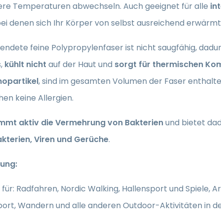
dere Temperaturen abwechseln. Auch geeignet für alle
in
bei denen sich Ihr Körper von selbst ausreichend erwärmt
endete feine Polypropylenfaser ist nicht saugfähig, dad
s,
kühlt nicht
auf der Haut und
sorgt für thermischen Ko
nopartikel
, sind im gesamten Volumen der Faser enthalten,
en keine Allergien.
mmt aktiv die Vermehrung von Bakterien
und bietet dad
kterien, Viren und Gerüche
.
ung:
für: Radfahren, Nordic Walking, Hallensport und Spiele, Arb
ort, Wandern und alle anderen Outdoor-Aktivitäten in d