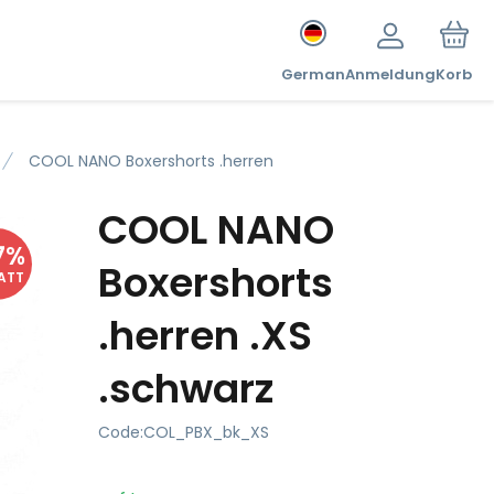
German
Anmeldung
Korb
COOL NANO Boxershorts .herren
COOL NANO
7
%
Boxershorts
ATT
.herren .XS
.schwarz
Code:
COL_PBX_bk_XS