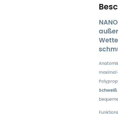
Besc
NANO 
außer
Wetter
schm
Anatomi
maximal 
Polypropy
Schweiß
bequemes
Funktion