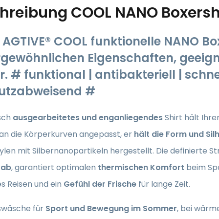
hreibung
COOL NANO Boxersho
AGTIVE® COOL funktionelle NANO Box
gewöhnlichen Eigenschaften, geeign
. # funktional | antibakteriell | schne
utzabweisend #
sch
ausgearbeitetes und enganliegendes
Shirt
hält Ihr
an die Körperkurven angepasst, er
hält die Form und Sil
len mit Silbernanopartikeln hergestellt. Die definierte St
 ab
, garantiert optimalen
thermischen Komfort
beim Spor
 Reisen und ein
Gefühl der Frische
für lange Zeit.
swäsche für
Sport und Bewegung im Sommer
, bei wärm