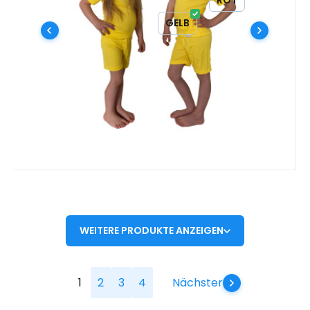
GRAU
KHAKI
ORANGE
ROT
Freien. # Funktional | antibakteriell |
WEISS
GELB
Vergleichen Sie
Favorit
schnell trocknend | bügelfrei |
schmutzabweisend #
WEITERE PRODUKTE ANZEIGEN
1
2
3
4
Nächster