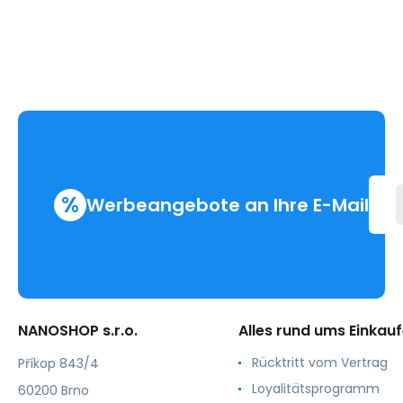
%
Werbeangebote an Ihre E-Mail
NANOSHOP s.r.o.
Alles rund ums Einkau
Rücktritt vom Vertrag
Příkop 843/4
Loyalitätsprogramm
60200 Brno