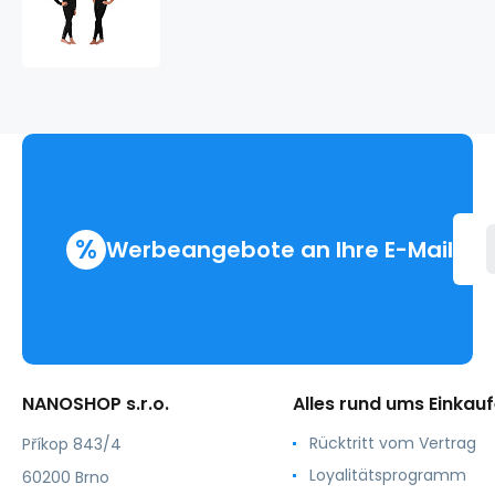
NANO
T-
Shirt
kurzarmig
.Für
Kinder
%
Werbeangebote an Ihre E-Mail
NANOSHOP s.r.o.
Alles rund ums Einkau
Rücktritt vom Vertrag
Příkop 843/4
Loyalitätsprogramm
60200 Brno