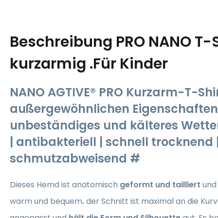
Beschreibung
PRO NANO T-S
kurzarmig .Für Kinder
NANO AGTIVE® PRO Kurzarm-T-Shir
außergewöhnlichen Eigenschaften,
unbeständiges und kälteres Wetter
| antibakteriell | schnell trocknend |
schmutzabweisend #
Dieses
Hemd ist anatomisch
geformt und tailliert
und 
warm und bequem
.
der Schnitt ist maximal an die Kur
angepasst und
hält die Form und Silhouette
gut. Es b