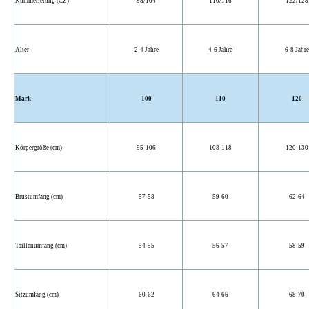
Nummerierung (CZ)
98/104
110/116
122/128
Alter
2-4 Jahre
4-6 Jahre
6-8 Jahre
Mark
100
110
120
Körpergröße (cm)
95-106
108-118
120-130
Brustumfang (cm)
57-58
59-60
62-64
Taillenumfang (cm)
54-55
56-57
58-59
Sitzumfang (cm)
60-62
64-66
68-70