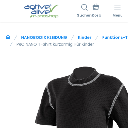
Suchen
Menu
NANOBODIX KLEIDUNG
Kinder
Funktions-T-
PRO NANO T-Shirt kurzarmig .Für Kinder