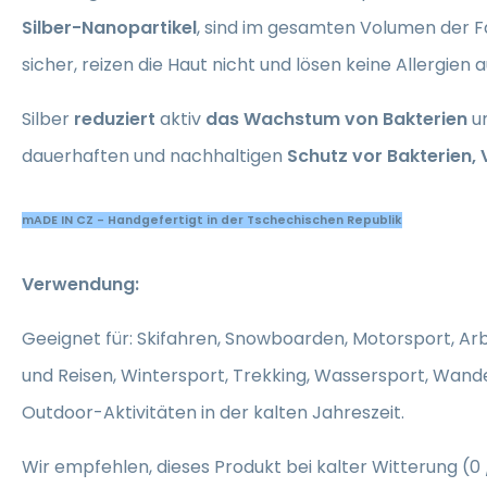
Silber-Nanopartikel
, sind im gesamten Volumen der Fa
sicher, reizen die Haut nicht und lösen keine Allergien a
Silber
reduziert
aktiv
das Wachstum von Bakterien
un
dauerhaften und nachhaltigen
Schutz vor Bakterien,
mADE IN CZ - Handgefertigt in der Tschechischen Republik
Verwendung:
Geeignet für: Skifahren, Snowboarden, Motorsport, Arbe
und Reisen, Wintersport, Trekking, Wassersport, Wand
Outdoor-Aktivitäten in der kalten Jahreszeit.
Wir empfehlen, dieses Produkt bei kalter Witterung (0 