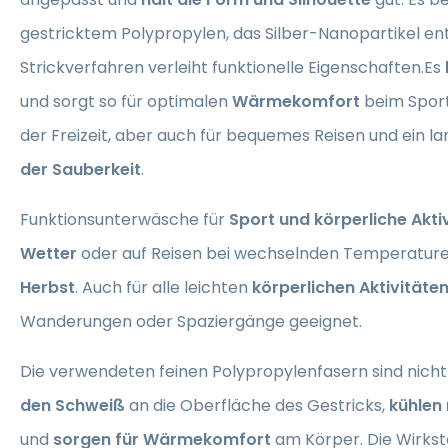
gestricktem Polypropylen, das Silber-Nanopartikel ent
Strickverfahren verleiht funktionelle Eigenschaften.Es
und sorgt so für optimalen
Wärmekomfort
beim Sport,
der Freizeit, aber auch für bequemes Reisen und ein 
der Sauberkeit
.
Funktionsunterwäsche für
Sport und körperliche Akti
Wetter
oder auf Reisen bei wechselnden Temperaturen,
Herbst
. Auch für alle leichten
körperlichen Aktivitäte
Wanderungen oder Spaziergänge geeignet.
Die verwendeten feinen Polypropylenfasern sind nich
den Schweiß
an die Oberfläche des Gestricks,
kühlen 
und
sorgen für Wärmekomfort
am Körper. Die Wirksto