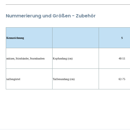
Nummerierung und Größen -
Zubehör
Kennzeichnung
S
mützen, Stirnbänder, Sturmhauben
Kopfumfang (cm)
48-51
taillengürtel
Taillenumfang (cm)
62-75