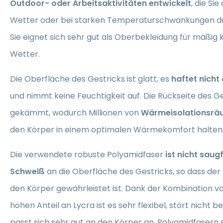
Outdoor- oder Arbeitsaktivitäten entwickelt
, die Si
Wetter oder bei starken Temperaturschwankungen d
Sie eignet sich sehr gut als Oberbekleidung für mäßig 
Wetter.
Die Oberfläche des Gestricks ist glatt, es
haftet nicht
und nimmt keine Feuchtigkeit auf. Die Rückseite des Ges
gekämmt, wodurch Millionen von
Wärmeisolationsr
den Körper in einem optimalen Wärmekomfort halten
Die verwendete robuste Polyamidfaser
ist nicht saug
Schweiß
an die Oberfläche des Gestricks, so dass de
den Körper gewährleistet ist. Dank der Kombination v
hohen Anteil an Lycra ist es sehr flexibel, stört nicht
passt sich sehr gut an den Körper an. Polyamidfasern s