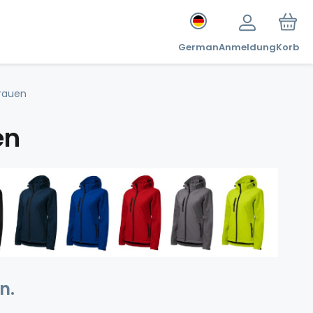
German
Anmeldung
Korb
rauen
en
n.