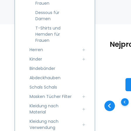
Frauen
Dessous für
Damen
T-Shirts und
Hemden für
Frauen
Nejpr
Herren
Kinder
Bindebänder
Abdeckhauben
Di
Schals Schals
AG
Masken Tücher Filter
be
Kleidung nach
be
Material
# 
Kleidung nach
tr
Verwendung