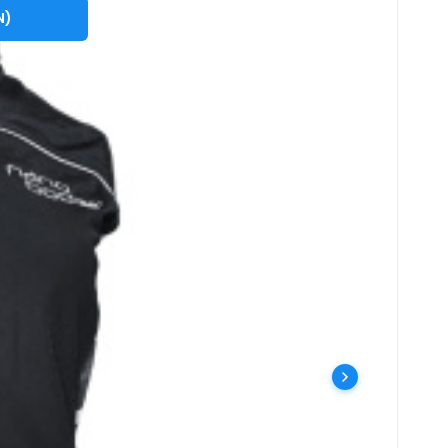
XXL
N
)
tlichen und beruflichen Aktivitäten warm. #
isend #
e