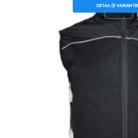
XS
S
M
L
XL
DETAIL
(
6
VARIANTE
e äußerst komfortable AGTIVE® TOP Weste hält Sie bei allen spor
SCHWARZ
nktional | flexibel | schnell trocknend | bügelfrei | schmutzabwe
Vergleichen Si
Favorit