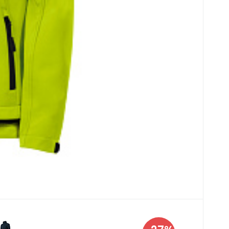
T
37
ern