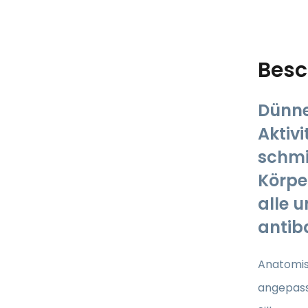
Besc
Dünne
Aktiv
schmi
Körpe
alle 
antib
Anatomi
angepass