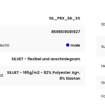
SIL_PBX_bk_XS
S
8596519081927
echt:
male
S
SILUET - flexibel und anschmiegsam
He
SILUET - 165g/m2 - 92% Polyester Ag+,
l:
8% Elastan
G
F