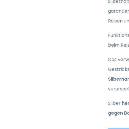
Silbernan
garantie
Reisen u
Funktion
beim Reis
Das verw
Gestrick
Silberna
verursach
Silber
he
gegen Ba