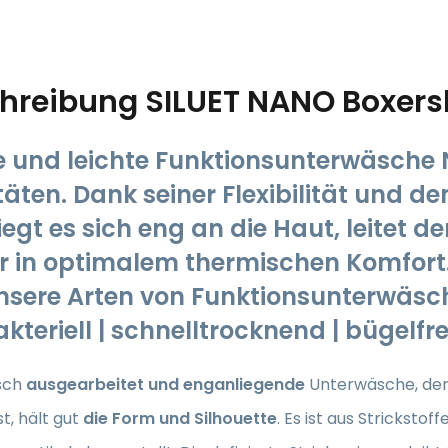
hreibung
SILUET NANO Boxersh
 und leichte Funktionsunterwäsche N
itäten. Dank seiner Flexibilität und 
egt es sich eng an die Haut, leitet d
r in optimalem thermischen Komfort. 
unsere Arten von Funktionsunterwäsch
akteriell | schnelltrocknend | bügelf
sch
ausgearbeitet und enganliegende
Unterwäsche,
der
t, hält gut
die Form und Silhouette
. Es ist aus Stricksto