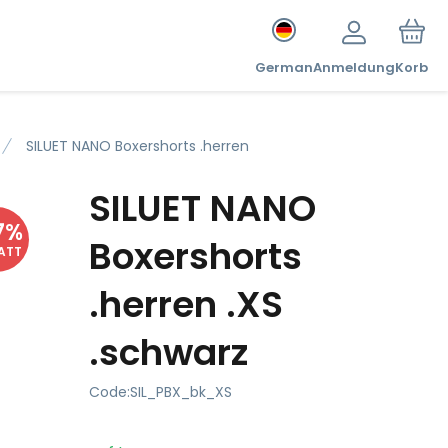
German
Anmeldung
Korb
SILUET NANO Boxershorts .herren
SILUET NANO
7
%
Boxershorts
ATT
.herren .XS
.schwarz
Code:
SIL_PBX_bk_XS