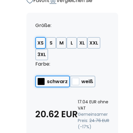
Favorit
Vergleichen Sie
Größe:
XS
S
M
L
XL
XXL
3XL
Farbe:
schwarz
weiß
17.04
EUR
ohne
VAT
20.62
EUR
Gemeinsamer
Preis:
24.76
EUR
(-
17
%)