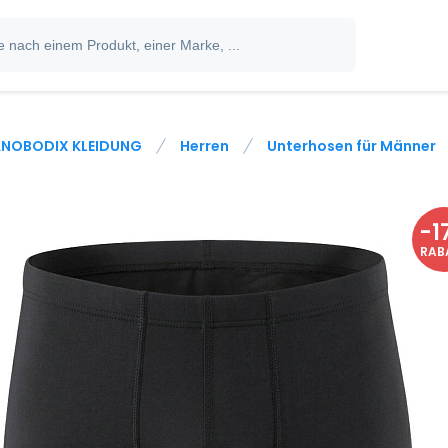
NOBODIX KLEIDUNG
Herren
Unterhosen für Männer
-
1
RAB