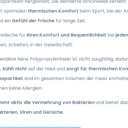
opartikeln hergestellt. Die definierte Strickweise verleiht
rt optimalen
thermischen Komfort
beim Sport, bei der A
nd ein
Gefühl der Frische
für lange Zeit.
swäsche für
Ihren Komfort und Bequemlichkeit
bei
jedem
en, Arbeiten, in der Gesellschaft.
endete feine Polypropylenfaser ist nicht saugfähig, dad
s,
kühlt nicht
auf der Haut und
sorgt für thermischen Ko
nopartikel
, sind im gesamten Volumen der Faser enthalten,
en keine Allergien.
mmt aktiv die Vermehrung von Bakterien
und bietet dad
kterien, Viren und Gerüche
.