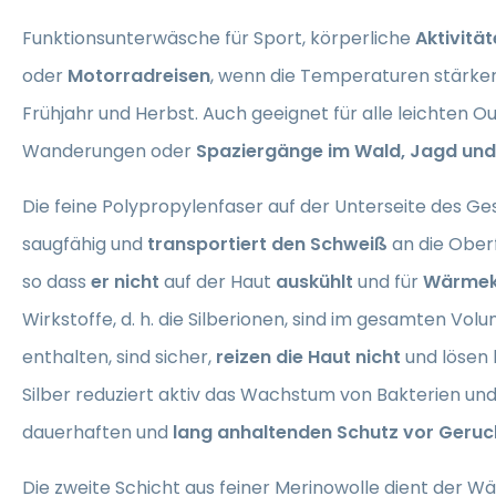
Funktionsunterwäsche für Sport, körperliche
Aktivitä
oder
Motorradreisen
, wenn die Temperaturen stärker
Frühjahr und Herbst. Auch geeignet für alle leichten O
Wanderungen oder
Spaziergänge im Wald, Jagd und
Die feine Polypropylenfaser auf der Unterseite des Gest
saugfähig und
transportiert den Schweiß
an die Oberf
so dass
er nicht
auf der Haut
auskühlt
und für
Wärmek
Wirkstoffe, d. h. die Silberionen, sind im gesamten Vol
enthalten, sind sicher,
reizen die Haut nicht
und lösen k
Silber reduziert aktiv das Wachstum von Bakterien und
dauerhaften und
lang anhaltenden Schutz vor Geruc
Die zweite Schicht aus feiner Merinowolle dient der Wä