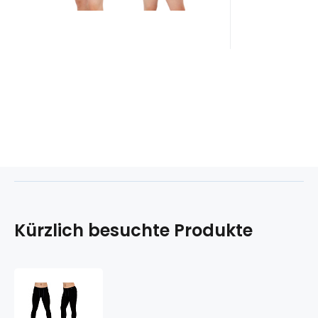
antibakteriell | Merino |
schnelltrocknend | bügelfrei |
schmutzabweisend #
Kürzlich besuchte Produkte
TERMO
NANO