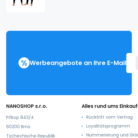
Unterhosen
lang
.herren
%
Werbeangebote an Ihre E-Mail
NANOSHOP s.r.o.
Alles rund ums Einkau
Rücktritt vom Vertrag
Příkop 843/4
Loyalitätsprogramm
60200 Brno
Nummerierung und Gr
Tschechische Republik