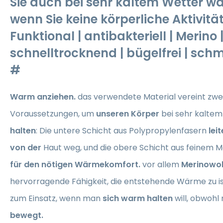
Sie auch bei sehr kaltem Wetter wa
wenn Sie keine körperliche Aktivit
Funktional | antibakteriell | Merino 
schnelltrocknend | bügelfrei | sc
#
Warm anziehen.
das verwendete Material vereint zwei
Voraussetzungen, um
unseren Körper
bei sehr kalte
halten
: Die untere Schicht aus Polypropylenfasern
lei
von der
Haut weg, und die obere Schicht aus feinem 
für den nötigen Wärmekomfort.
vor allem
Merinowol
hervorragende Fähigkeit, die entstehende Wärme zu is
zum Einsatz, wenn man
sich warm halten
will, obwoh
bewegt.