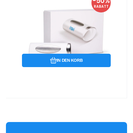
-50%
10.16
EUR
iTOVi osobní TEST + voucher
20.33
EUR
RABATT
100%
Durchführung eines persönlichen iTOVi-
Tests und Cashback-Einkaufsgutschein.
Vergleichen Sie
Favorit
IN DEN KORB