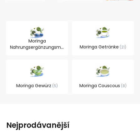
Moringa
Moringa Getränke
Nahrungsergänzungsmittel
21
4
Moringa Gewürz
Moringa Couscous
5
8
Nejprodávanější