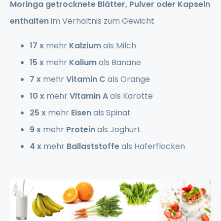
Moringa getrocknete Blätter, Pulver oder Kapseln
enthalten
im Verhältnis zum Gewicht
17 x
mehr
Kalzium
als Milch
15 x
mehr
Kalium
als Banane
7 x
mehr
Vitamin C
als Orange
10 x
mehr
Vitamin A
als Karotte
25 x
mehr
Eisen
als Spinat
9 x
mehr
Protein
als Joghurt
4 x
mehr
Ballaststoffe
als Haferflocken