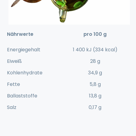
Nährwerte
pro 100 g
Energiegehalt
1 400 kJ (334 kcal)
Eiweiß
28 g
Kohlenhydrate
34,9 g
Fette
5,8 g
Ballaststoffe
13,8 g
Salz
0,17 g