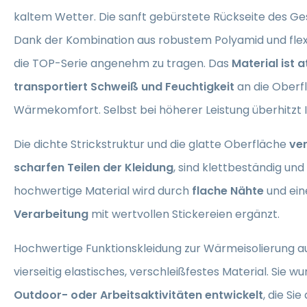
kaltem Wetter. Die sanft gebürstete Rückseite des Ge
Dank der Kombination aus robustem Polyamid und flexi
die TOP-Serie angenehm zu tragen. Das
Material ist 
transportiert Schweiß und Feuchtigkeit
an die Oberf
Wärmekomfort. Selbst bei höherer Leistung überhitzt I
Die dichte Strickstruktur und die glatte Oberfläche
ver
scharfen Teilen der Kleidung
, sind klettbeständig un
hochwertige Material wird durch
flache Nähte
und ei
Verarbeitung
mit wertvollen Stickereien ergänzt.
Hochwertige Funktionskleidung zur Wärmeisolierung 
vierseitig elastisches, verschleißfestes Material. Sie w
Outdoor- oder Arbeitsaktivitäten entwickelt
, die Si