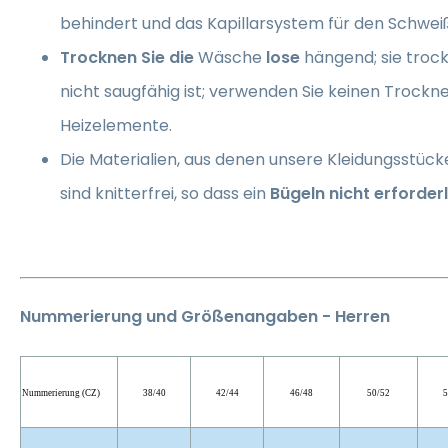
behindert und das Kapillarsystem für den Schwei
Trocknen Sie die
Wäsche
lose
hängend; sie trockn
nicht saugfähig ist; verwenden Sie keinen Trockn
Heizelemente.
Die Materialien, aus denen unsere Kleidungsstück
sind knitterfrei, so dass ein
Bügeln nicht erforderl
Nummerierung und Größenangaben - Herren
Nummerierung (CZ)
38/40
42/44
46/48
50/52
5