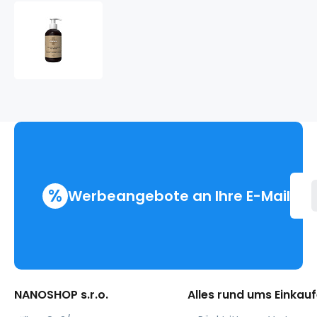
ALFA
OMEGA
Biotic
Shower
Gel
for
Women
%
Werbeangebote an Ihre E-Mail
NANOSHOP s.r.o.
Alles rund ums Einkau