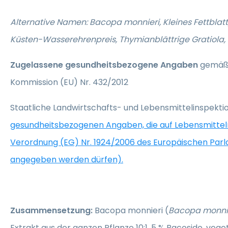
Alternative Namen: Bacopa monnieri, Kleines Fettblatt
Küsten-Wasserehrenpreis, Thymianblättrige Gratiola
Zugelassene gesundheitsbezogene Angaben
gemäß 
Kommission (EU) Nr. 432/2012
Staatliche Landwirtschafts- und Lebensmittelinspekt
gesundheitsbezogenen Angaben, die auf Lebensmitte
Verordnung (EG) Nr. 1924/2006 des Europäischen Par
angegeben werden dürfen).
Zusammensetzung:
Bacopa monnieri (
Bacopa monni
Extrakt aus der ganzen Pflanze 10:1, 5 % Bacoside, veg