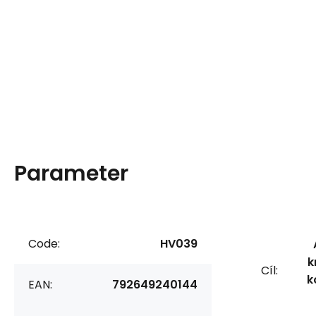
Parameter
Code:
HV039
k
Cíl:
k
EAN:
792649240144