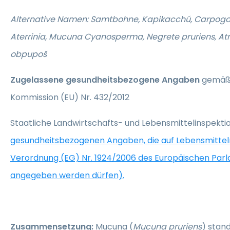
Alternative Namen: Samtbohne, Kapikacchú, Carpogo
Aterrinia, Mucuna Cyanosperma, Negrete pruriens, At
obpupoš
Zugelassene gesundheitsbezogene Angaben
gemäß 
Kommission (EU) Nr. 432/2012
Staatliche Landwirtschafts- und Lebensmittelinspekt
gesundheitsbezogenen Angaben, die auf Lebensmitte
Verordnung (EG) Nr. 1924/2006 des Europäischen Par
angegeben werden dürfen).
Zusammensetzung:
Mucuna (
Mucuna pruriens
) stand