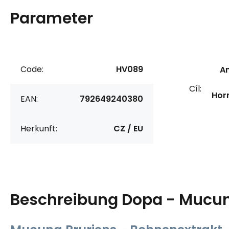
Parameter
Code:
HV089
An
Cíl:
Hor
EAN:
792649240380
Herkunft:
CZ / EU
Beschreibung
Dopa - Mucu