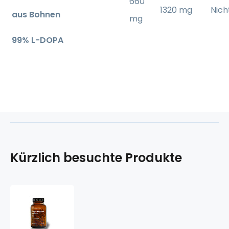
660
1320 mg
Nich
aus Bohnen
mg
99% L-DOPA
Kürzlich besuchte Produkte
Dopa
-
Mucuna