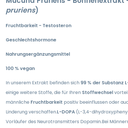
Mucuna Pruriens - Bohnenextrakt -
pruriens
)
Fruchtbarkeit - Testosteron
Geschlechtshormone
Nahrungsergänzungsmittel
100 % vegan
In unserem Extrakt befinden sich
99 % der Substanz 
einige weitere Stoffe, die für Ihren
Stoffwechsel
vortei
männliche
Fruchtbarkeit
positiv beeinflussen oder au
Linderung verschaffen.
L-DOPA
(L-3,4-dihydroxyphenyla
Vorläufer des Neurotransmitters Dopamin.Bei Männern