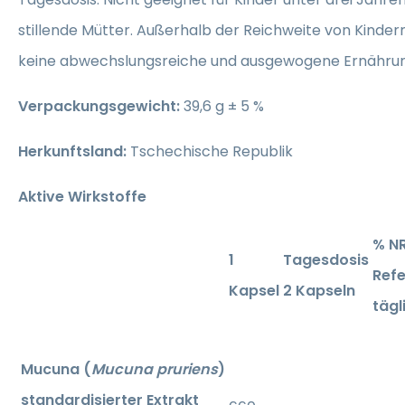
stillende Mütter. Außerhalb der Reichweite von Kinde
keine abwechslungsreiche und ausgewogene Ernährun
Verpackungsgewicht:
39,6 g ± 5 %
Herkunftsland:
Tschechische Republik
Aktive Wirkstoffe
% N
1
Tagesdosis
Refe
Kapsel
2 Kapseln
tägl
Mucuna (
Mucuna pruriens
)
standardisierter Extrakt