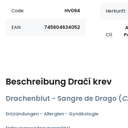
Code:
HV094
Herkunft:
EAN:
745604634052
A
Cíl:
P
Beschreibung
Dračí krev
Drachenblut - Sangre de Drago
(
C
Entzündungen - Allergien - Gynäkologie