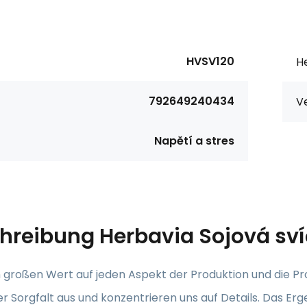
HVSV120
He
792649240434
V
Napětí a stres
hreibung
Herbavia Sojová sví
 großen Wert auf jeden Aspekt der Produktion und die Pr
r Sorgfalt aus und konzentrieren uns auf Details. Das Erg