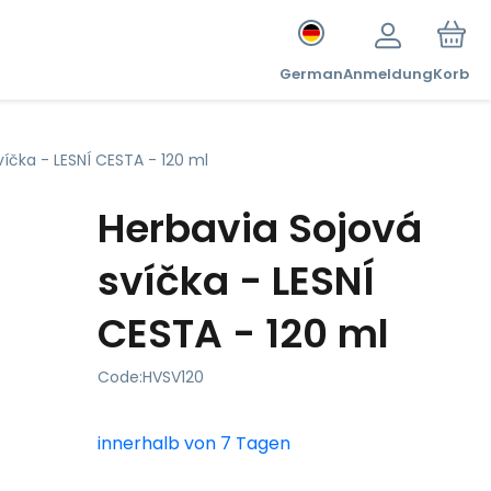
German
Anmeldung
Korb
víčka - LESNÍ CESTA - 120 ml
Herbavia Sojová
svíčka - LESNÍ
CESTA - 120 ml
Code:
HVSV120
innerhalb von 7 Tagen