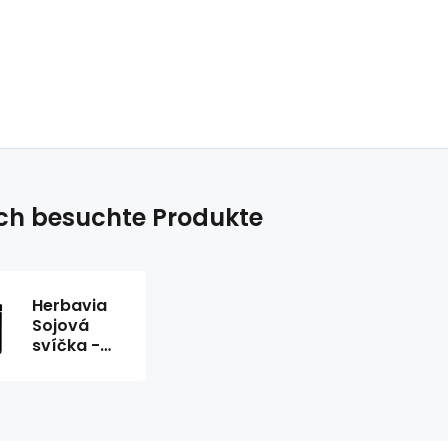
ich besuchte Produkte
Herbavia
Sojová
svíčka -
LESNÍ
CESTA -
120 ml