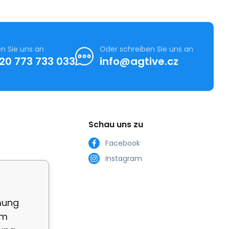
n Sie uns an
Oder schreiben Sie uns an
20 773 733 033
info@agtive.cz
Schau uns zu
Facebook
Instagram
en Non-
mung
em