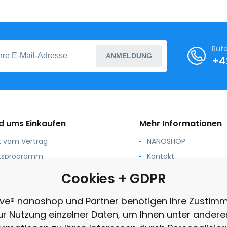
Rufe
ANMELDUNG
+4
nd ums Einkaufen
Mehr Informationen
tt vom Vertrag
NANOSHOP
ätsprogramm
Kontakt
ierung und Größen
Für Schulen Gemeind
Cookies + GDPR
Profit-Organisationen
ierung
Beschwerde
ive® nanoshop und Partner benötigen Ihre Zustim
ngen und Konditionen
Rezension
ur Nutzung einzelner Daten, um Ihnen unter ander