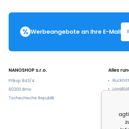
%
Werbeangebote an Ihre E-Mail
NANOSHOP s.r.o.
Alles ru
Rücktri
Příkop 843/4
Loyalit
60200 Brno
Nummer
Tschechische Republik
Zertifiz
agt
Bedingu
z