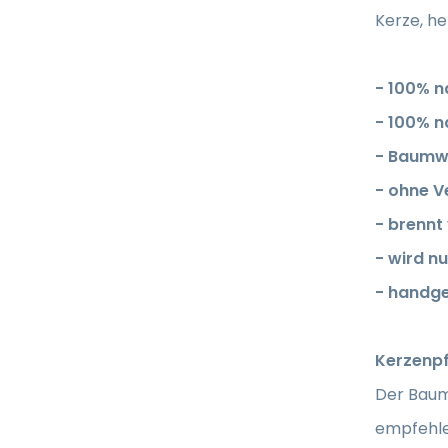
Kerze, h
- 100% n
- 100% n
- Baumw
- ohne V
- brennt
- wird n
- handge
Kerzenp
Der Baumw
empfehle