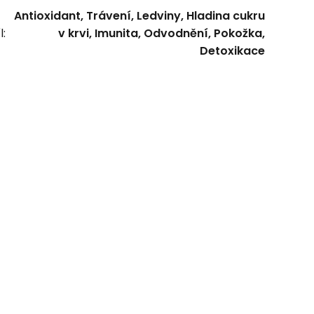
Antioxidant, Trávení, Ledviny, Hladina cukru
l:
v krvi, Imunita, Odvodnění, Pokožka,
Detoxikace