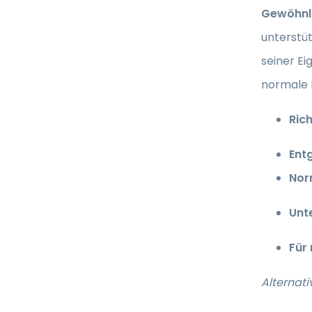
Gewöhnl
unterstüt
seiner Ei
normale 
Ric
Ent
Nor
Unt
Für
Alternat