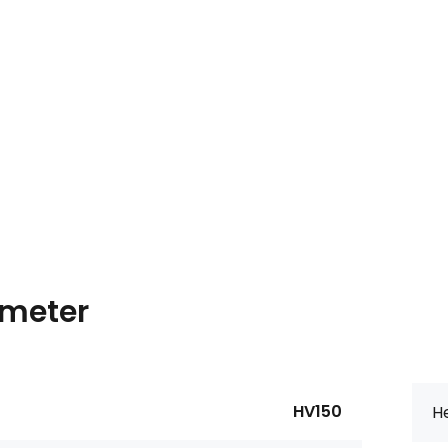
meter
HV150
He