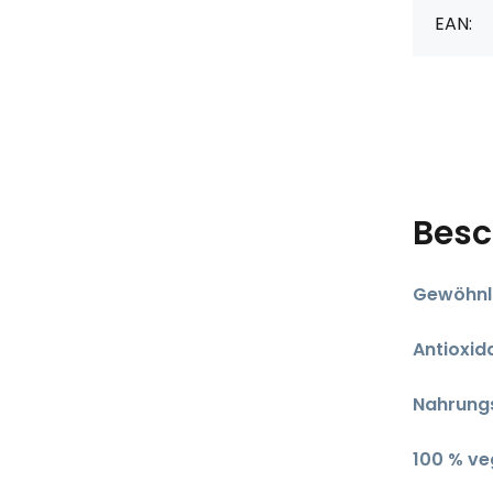
EAN:
Besc
Gewöhnl
Antioxid
Nahrung
​100 % v