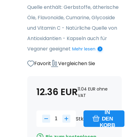
Quelle enthält: Gerbstoffe, ätherische
Öle, Flavonoide, Cumarine, Glycoside
und Vitamin C - Natürliche Quelle von
Antioxidantien - Kapseln auch für
Veganer geeignet
Mehr lesen
Favorit
Vergleichen Sie
12.36
EUR
11.04
EUR
ohne
VAT
IN
Stk
DEN
KORB
Bis zum kostenlosen