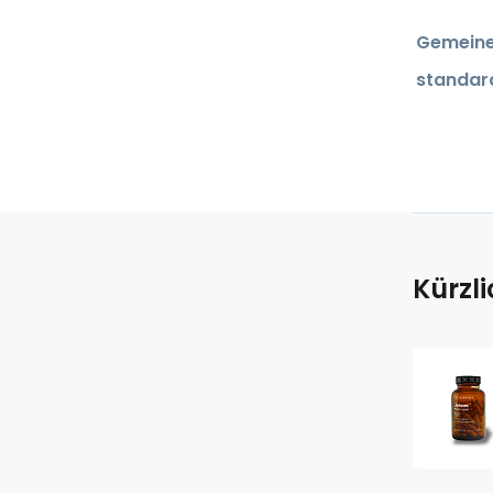
Gemeine
standard
Kürzl