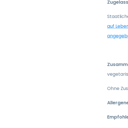
Zugelas
Staatlic
auf Lebe
angegebe
Zusamme
vegetari
Ohne Zus
Allergen
Empfohl