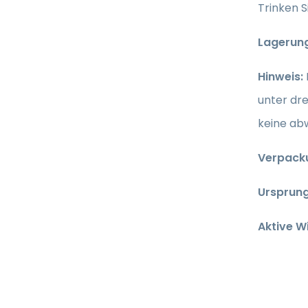
Trinken S
Lagerun
Hinweis:
unter dr
keine ab
Verpack
Ursprun
Aktive W