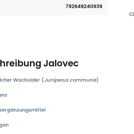
792649240939
Cí
hreibung
Jalovec
icher Wacholder (
Juniperus communis
)
ans
sergänzungsmittel
egan