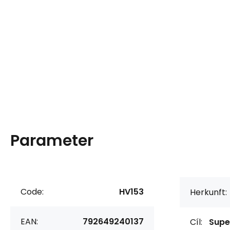
Parameter
Code:
HV153
Herkunft:
EAN:
792649240137
Cíl:
Supe