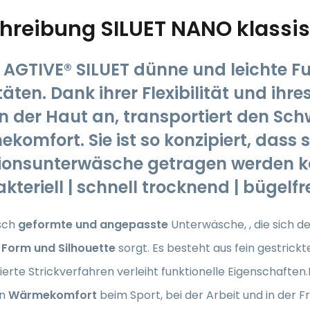
hreibung
SILUET NANO klass
AGTIVE® SILUET dünne und leichte Fu
täten. Dank ihrer Flexibilität und ihres
n der Haut an, transportiert den Sch
omfort. Sie ist so konzipiert, dass s
ionsunterwäsche getragen werden ka
akteriell | schnell trocknend | bügel
sch
geformte und angepasste
Unterwäsche,
, die sich 
e
Form und Silhouette
sorgt. Es besteht aus fein gestrick
ierte Strickverfahren verleiht funktionelle Eigenschaften
en
Wärmekomfort
beim Sport, bei der Arbeit und in der F