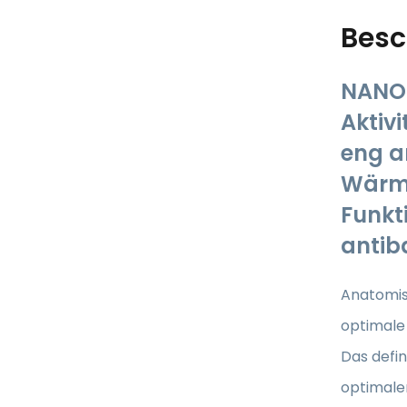
Besc
NANO 
Aktivi
eng a
Wärmek
Funkt
antib
Anatomi
optimal
Das defin
optimal