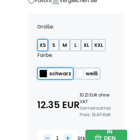
Favorit
Vergleichen Sie
Größe:
XS
S
M
L
XL
XXL
Farbe:
schwarz
weiß
10.21
EUR
ohne
12.35
EUR
VAT
Gemeinsamer
Preis:
12.37
EUR
IN
Stk
DEN