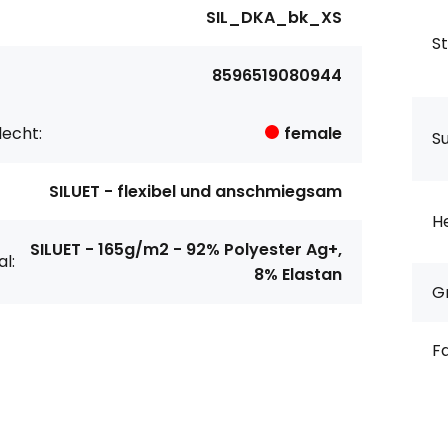
SIL_DKA_bk_XS
S
8596519080944
echt:
female
S
SILUET - flexibel und anschmiegsam
He
SILUET - 165g/m2 - 92% Polyester Ag+,
l:
8% Elastan
G
F