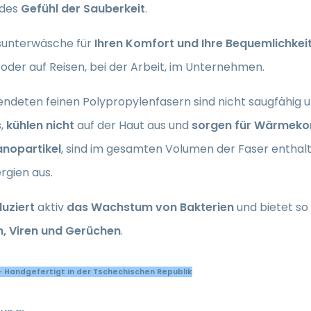
ndes
Gefühl der Sauberkeit
.
sunterwäsche für
Ihren Komfort und Ihre Bequemlichkei
oder auf Reisen, bei der Arbeit, im Unternehmen.
endeten feinen Polypropylenfasern sind nicht saugfähig 
s,
kühlen nicht
auf der Haut aus und
sorgen für Wärmeko
anopartikel
, sind im gesamten Volumen der Faser enthalten
ergien aus.
uziert
aktiv
das Wachstum von Bakterien
und bietet so
n, Viren und Gerüchen
.
- Handgefertigt in der Tschechischen Republik