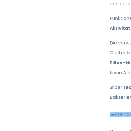
anhalte
Funktion
Aktivität
Die verw
Gestrick
Silber-N
keine All
Silber
red
Bakterie
mADE IN CZ 