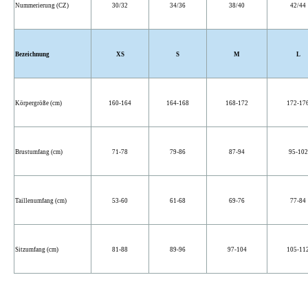
Nummerierung (CZ)
30/32
34/36
38/40
42/44
Bezeichnung
XS
S
M
L
Körpergröße (cm)
160-164
164-168
168-172
172-17
Brustumfang (cm)
71-78
79-86
87-94
95-102
Taillenumfang (cm)
53-60
61-68
69-76
77-84
Sitzumfang (cm)
81-88
89-96
97-104
105-11