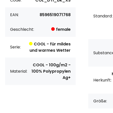
Code:
COL_DTI_bk_XS
EAN:
8596519071768
Standard:
Geschlecht:
female
COOL - für mildes
Serie:
und warmes Wetter
Substanc
COOL - 100g/m2 -
Material:
100% Polypropylen
Ag+
Herkunft:
Größe: