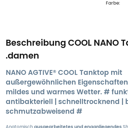
Farbe:
Beschreibung
COOL NANO T
.damen
NANO AGTIVE® COOL Tanktop mit
außergewöhnlichen Eigenschaften,
mildes und warmes Wetter. # funkt
antibakteriell | schnelltrocknend | b
schmutzabweisend #
Anatomisch
ausgearbeitetes und enganliegendes
Sh