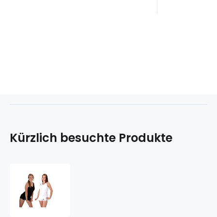
schmutzabweisend #
schmutza
Kürzlich besuchte Produkte
COOL
NANO
Tank-
Top