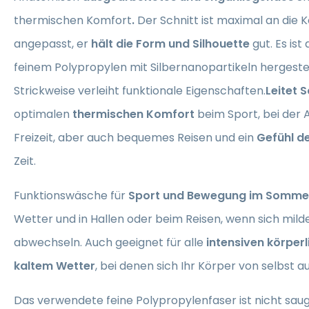
thermischen Komfort
.
Der Schnitt ist maximal an die 
angepasst, er
hält die Form und Silhouette
gut. Es ist
feinem Polypropylen mit Silbernanopartikeln hergestell
Strickweise verleiht funktionale Eigenschaften.
Leitet 
optimalen
thermischen Komfort
beim Sport, bei der A
Freizeit, aber auch bequemes Reisen und ein
Gefühl de
Zeit.
Funktionswäsche für
Sport und Bewegung im Somme
Wetter und in Hallen oder beim Reisen, wenn sich mi
abwechseln. Auch geeignet für alle
intensiven körperl
kaltem Wetter
, bei denen sich Ihr Körper von selbst 
Das verwendete feine Polypropylenfaser ist nicht sau