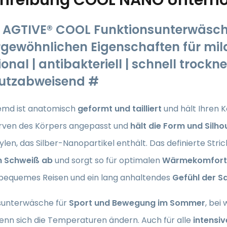
AGTIVE® COOL Funktionsunterwäsch
gewöhnlichen Eigenschaften für mil
onal | antibakteriell | schnell trockne
utzabweisend #
md ist anatomisch
geformt und tailliert
und hält Ihren
urven des Körpers angepasst und
hält die Form und Silho
len, das Silber-Nanopartikel enthält. Das definierte Stri
en Schweiß ab
und sorgt so für optimalen
Wärmekomfort
 bequemes Reisen und ein lang anhaltendes
Gefühl der S
sunterwäsche für
Sport und Bewegung im Sommer
, bei
enn sich die Temperaturen ändern. Auch für alle
intensiv