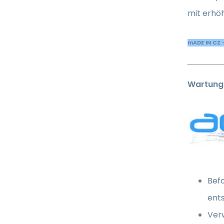
mit erhöh
mADE IN CZ 
Wartung
Befo
ent
Ver