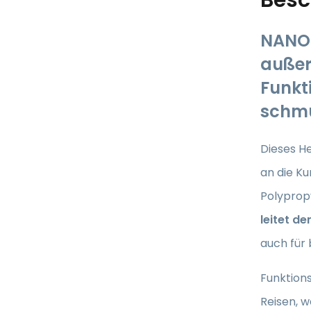
NANO 
außer
Funkti
schm
Dieses
He
an die K
Polypropy
leitet d
auch für
Funktion
Reisen, w