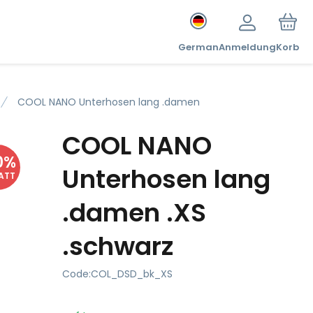
German
Anmeldung
Korb
COOL NANO Unterhosen lang .damen
COOL NANO
0
%
Unterhosen lang
ATT
.damen .XS
.schwarz
Code:
COL_DSD_bk_XS