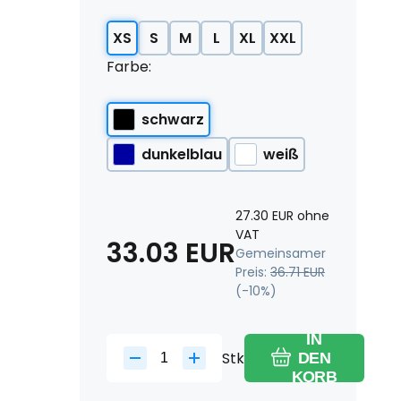
XS
S
M
L
XL
XXL
Farbe:
schwarz
dunkelblau
weiß
27.30
EUR
ohne
VAT
33.03
EUR
Gemeinsamer
Preis:
36.71
EUR
(-
10
%)
IN
Stk
DEN
KORB