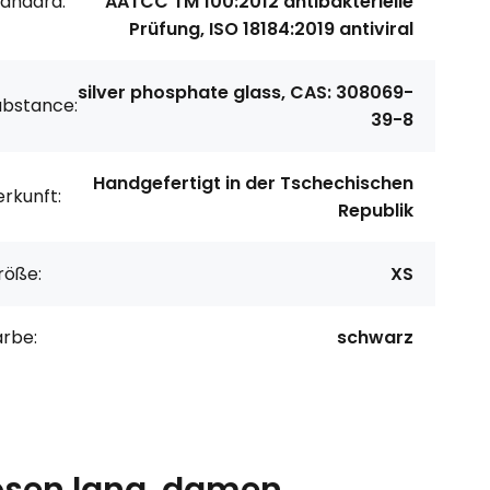
tandard:
AATCC TM 100:2012 antibakterielle
Prüfung, ISO 18184:2019 antiviral
silver phosphate glass, CAS: 308069-
ubstance:
39-8
Handgefertigt in der Tschechischen
rkunft:
Republik
röße:
XS
arbe:
schwarz
sen lang .damen