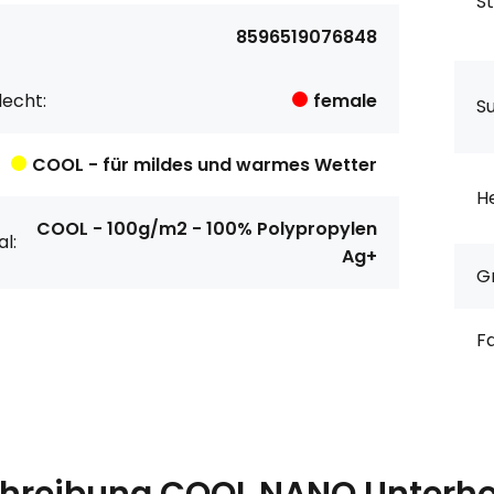
S
8596519076848
echt:
female
S
COOL - für mildes und warmes Wetter
He
COOL - 100g/m2 - 100% Polypropylen
l:
Ag+
G
F
hreibung
COOL NANO Unterho