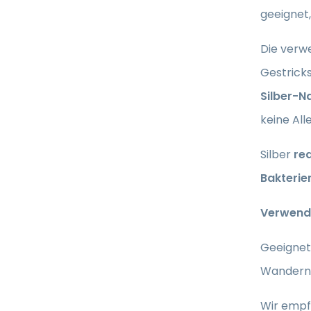
geeignet
Die verw
Gestrick
Silber-N
keine All
Silber
red
Bakterie
Verwend
Geeignet 
Wandern 
Wir empf