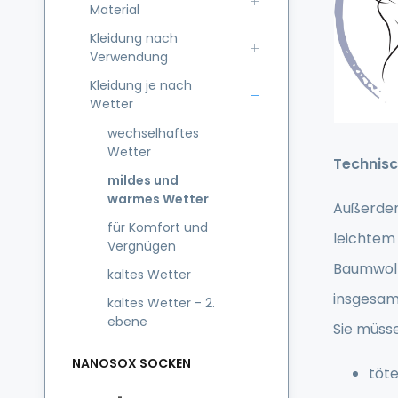
Material
Kleidung nach
Verwendung
Kleidung je nach
Wetter
wechselhaftes
Wetter
Technisc
mildes und
warmes Wetter
Außerdem
für Komfort und
leichtem 
Vergnügen
Baumwoll
kaltes Wetter
insgesam
kaltes Wetter - 2.
ebene
Sie müss
NANOSOX SOCKEN
töte