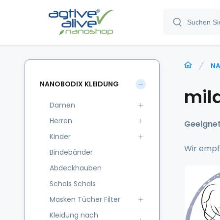
NA
NANOBODIX KLEIDUNG
mil
Damen
Herren
Geeignet
Kinder
Wir empf
Bindebänder
Abdeckhauben
Schals Schals
Masken Tücher Filter
Kleidung nach