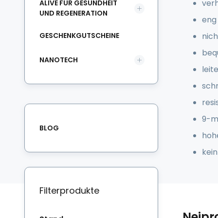
ver
ALIVE FÜR GESUNDHEIT
UND REGENERATION
eng
GESCHENKGUTSCHEINE
nic
beq
NANOTECH
leit
sch
res
9-m
BLOG
hoh
kei
Filterprodukte
Nejpr