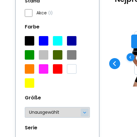
Stand
Akce
(1)
Farbe
AG
Ku
au
Ei
mi
# 
| 
Größe
bü
sc
Serie